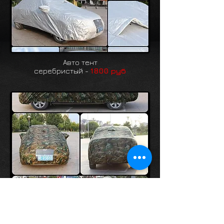
Авто тент
серебристый -
1800 руб
Авто тент
камуфляж -
2000 руб