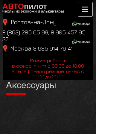
АВТО​​
пилот
чехлы из экокожи и алькантары
Ростов-на-Дону
8 (863) 285 05 99
,
8 905 457 95
37
Москва
8 985 914 76 41
Режим работы:
в офисе:
пн-пт с 09:00 до 18:00
в телефонном режиме: пн-вс с
09:00 до 20:00
Аксессуары