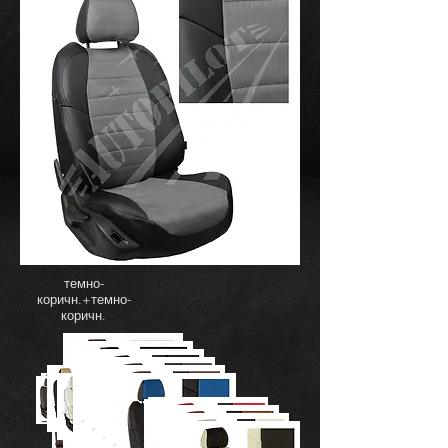
темно-
коричн.+темно-
коричн.