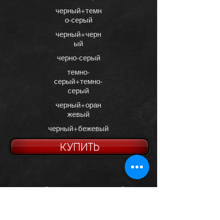
черный+темн
о-серый
черный+черн
ый
черно-серый
темно-
серый+темно-
серый
черный+оран
жевый
черный+бежевый
КУПИТЬ
черный+темно
коричневый+к
-коричневый
оричневый
черный+кори