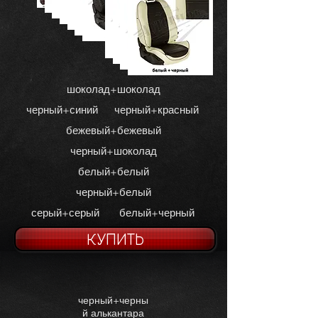
шоколад+шоколад
черный+синий
черный+красный
бежевый+бежевый
черный+шоколад
белый+белый
черный+белый
серый+серый
белый+черный
КУПИТЬ
черный+черны
й алькантара