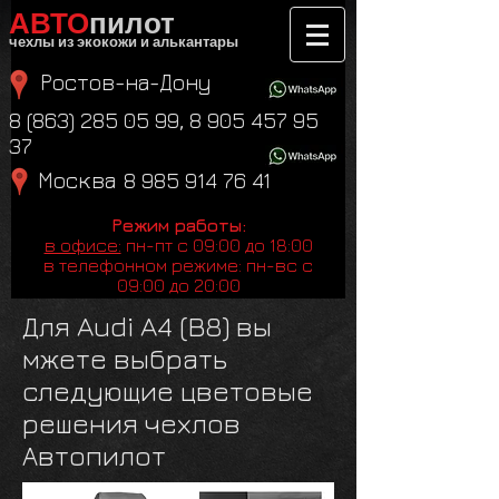
АВТО​​
пилот
чехлы из экокожи и алькантары
Ростов-на-Дону
8 (863) 285 05 99
,
8 905 457 95
37
Москва
8 985 914 76 41
Режим работы:
в офисе:
пн-пт с 09:00 до 18:00
в телефонном режиме: пн-вс с
09:00 до 20:00
Для Audi A4 (B8) вы
мжете выбрать
следующие цветовые
решения чехлов
Автопилот