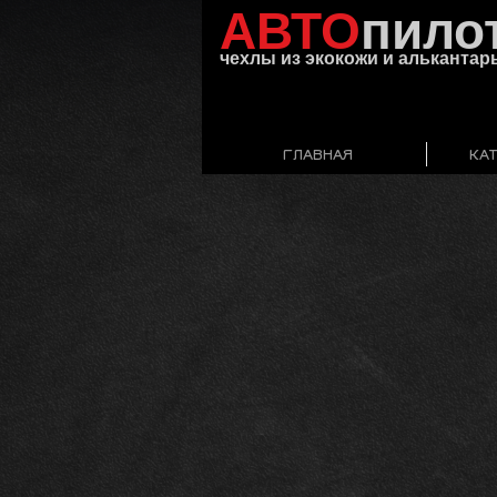
АВТО​​
пило
чехлы из экокожи и алькантар
ГЛАВНАЯ
КА